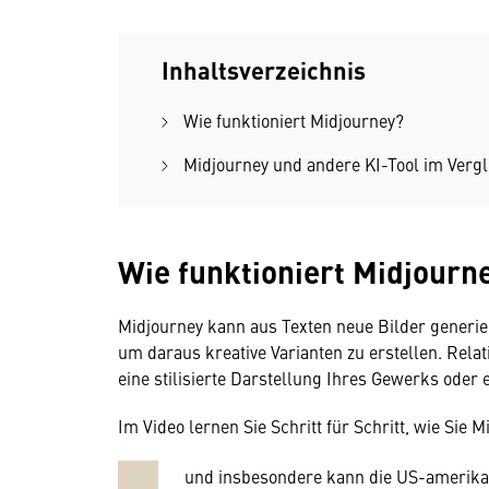
Inhaltsverzeichnis
Wie funktioniert Midjourney?
Midjourney und andere KI-Tool im Vergl
Wie funktioniert Midjourn
Wir benötigen Ihre Zustim
Midjourney kann aus Texten neue Bilder generie
um daraus kreative Varianten zu erstellen. Relat
Hier würden wir Ihnen gerne einen exte
eine stilisierte Darstellung Ihres Gewerks oder 
allerdings Ihre Zustimmung, da Ihr Br
Geräten und Nutzerverhalten mitunter 
Im Video lernen Sie Schritt für Schritt, wie Sie 
Diese Daten unterliegen keinem dem 
und insbesondere kann die US-amerika