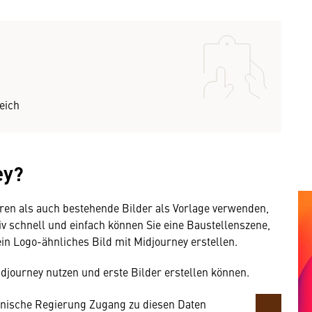
eich
ey?
mung
ren als auch bestehende Bilder als Vorlage verwenden,
iv schnell und einfach können Sie eine Baustellenszene,
rnen Inhalt anzeigen. Dafür benötigen wir
ein Logo-ähnliches Bild mit Midjourney erstellen.
owser personenbezogene technische Daten zu
mit US-amerikanischen Anbietern austauscht.
Midjourney nutzen und erste Bilder erstellen können.
EU-Datenschutzrecht angemessenen Schutzniveau
nische Regierung Zugang zu diesen Daten