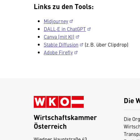
Links zu den Tools:
Midjourney
DALL·E in ChatGPT
Canva (mit KI)
Stable Diffusion
(z. B. über Clipdrop)
Adobe Firefly
Die 
Wirtschaftskammer
Die Org
Österreich
Wirtsc
D
Transp
Wiedner Hauptstraße 63