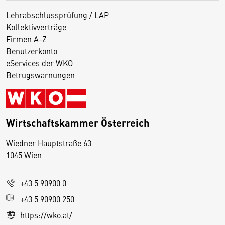
Lehrabschlussprüfung / LAP
Kollektivverträge
Firmen A-Z
Benutzerkonto
eServices der WKO
Betrugswarnungen
Wirtschaftskammer Österreich
Wiedner Hauptstraße 63
D
1045 Wien
i
e
+43 5 90900 0
s
e
+43 5 90900 250
S
https://wko.at/