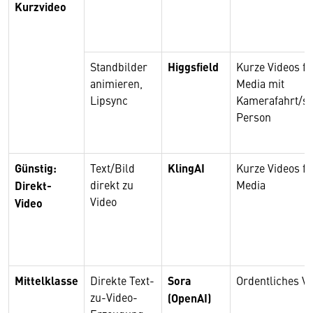
Kurzvideo
Standbilder
Higgsfield
Kurze Videos fü
animieren,
Media mit
Lipsync
Kamerafahrt/s
Person
Günstig:
Text/Bild
KlingAI
Kurze Videos fü
direkt zu
Media
Direkt-
Video
Video
Mittelklasse
Direkte Text-
Sora
Ordentliches Vi
zu-Video-
(OpenAI)