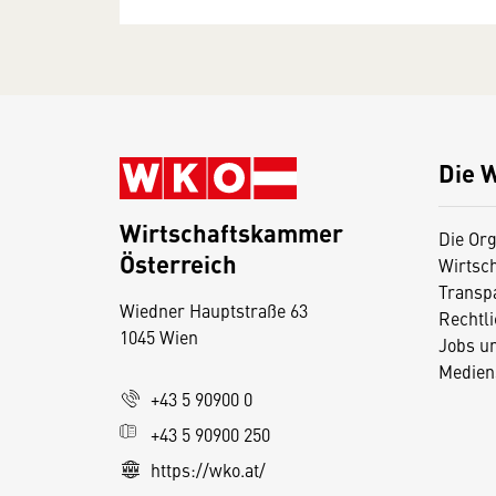
Die 
Wirtschaftskammer
Die Org
Österreich
Wirtsc
D
Transp
Wiedner Hauptstraße 63
i
Rechtl
1045 Wien
Jobs u
e
Medien
s
+43 5 90900 0
e
+43 5 90900 250
S
e
https://wko.at/