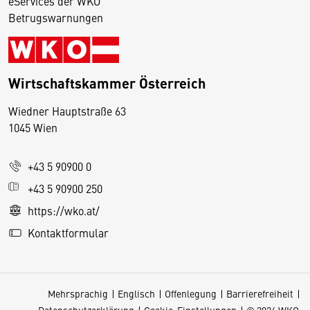
eServices der WKO
Betrugswarnungen
Wirtschaftskammer Österreich
Wiedner Hauptstraße 63
D
1045 Wien
i
e
+43 5 90900 0
s
e
+43 5 90900 250
S
https://wko.at/
e
Kontaktformular
it
e
v
Mehrsprachig
Englisch
Offenlegung
Barrierefreiheit
e