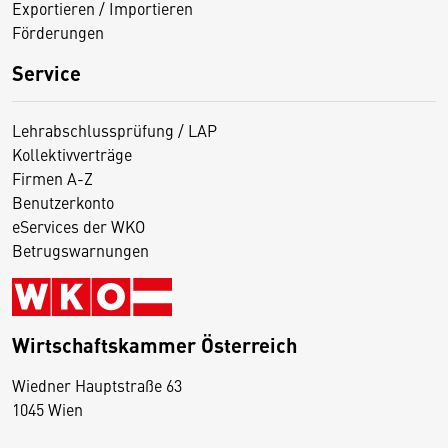
Exportieren / Importieren
Förderungen
Service
Lehrabschlussprüfung / LAP
Kollektivverträge
Firmen A-Z
Benutzerkonto
eServices der WKO
Betrugswarnungen
Wirtschaftskammer Österreich
Wiedner Hauptstraße 63
D
1045 Wien
i
e