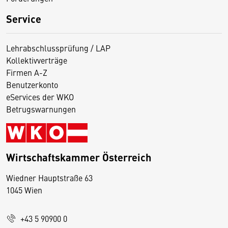
Service
Lehrabschlussprüfung / LAP
Kollektivverträge
Firmen A-Z
Benutzerkonto
eServices der WKO
Betrugswarnungen
Wirtschaftskammer Österreich
Wiedner Hauptstraße 63
D
1045 Wien
i
e
+43 5 90900 0
s