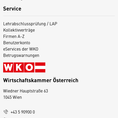
Service
Lehrabschlussprüfung / LAP
Kollektivverträge
Firmen A-Z
Benutzerkonto
eServices der WKO
Betrugswarnungen
Wirtschaftskammer Österreich
Wiedner Hauptstraße 63
D
1045 Wien
i
e
+43 5 90900 0
s