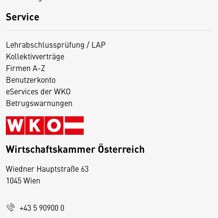
Service
Lehrabschlussprüfung / LAP
Kollektivverträge
Firmen A-Z
Benutzerkonto
eServices der WKO
Betrugswarnungen
Wirtschaftskammer Österreich
Wiedner Hauptstraße 63
D
1045 Wien
i
e
+43 5 90900 0
s