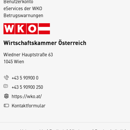
Benutzerkonto
eServices der WKO
Betrugswarnungen
Wirtschaftskammer Österreich
Wiedner Hauptstraße 63
D
1045 Wien
i
e
+43 5 90900 0
s
e
+43 5 90900 250
S
https://wko.at/
e
Kontaktformular
it
e
v