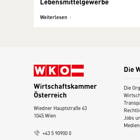
Lebensmittelgewerbe
Weiterlesen
Die 
Wirtschaftskammer
Die Org
Österreich
Wirtsc
D
Transp
Wiedner Hauptstraße 63
i
Rechtl
1045 Wien
Jobs u
e
Medien
s
+43 5 90900 0
e