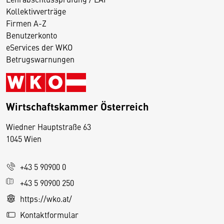
Kollektivverträge
Firmen A-Z
Benutzerkonto
eServices der WKO
Betrugswarnungen
Wirtschaftskammer Österreich
Wiedner Hauptstraße 63
D
1045 Wien
i
e
+43 5 90900 0
s
e
+43 5 90900 250
S
https://wko.at/
e
Kontaktformular
it