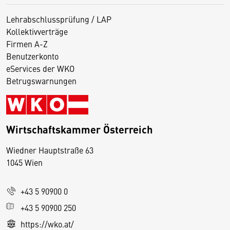
Lehrabschlussprüfung / LAP
Kollektivverträge
Firmen A-Z
Benutzerkonto
eServices der WKO
Betrugswarnungen
Wirtschaftskammer Österreich
Wiedner Hauptstraße 63
D
1045 Wien
i
e
+43 5 90900 0
s
e
+43 5 90900 250
S
https://wko.at/