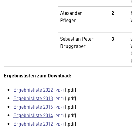
Gm
Alexander
2
Ma
Pfleger
We
Sebastian Peter
3
vo
Bruggraber
We
G
Ka
Ergebnislisten zum Download:
Ergebnisliste 2022
(.pdf)
Ergebnisliste 2018
(.pdf)
Ergebnisliste 2016
(.pdf)
Ergebnisliste 2014
(.pdf)
Ergebnisliste 2012
(.pdf)