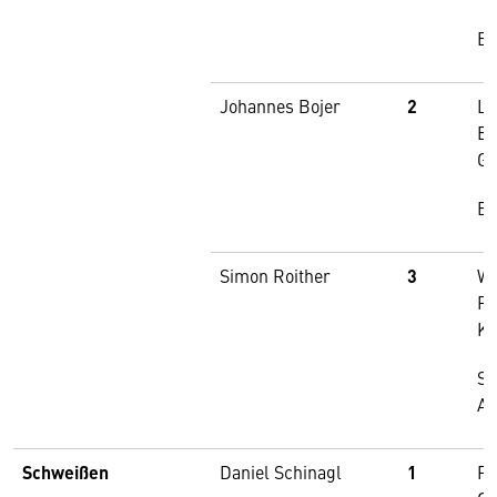
Bi
Johannes Bojer
2
Li
Bi
G
Bi
Simon Roither
3
Wa
Fo
Ko
St
At
Schweißen
Daniel Schinagl
1
Pa