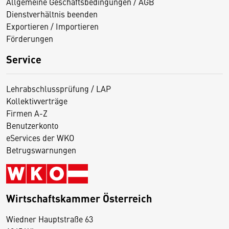
Allgemeine Geschäftsbedingungen / AGB
Dienstverhältnis beenden
Exportieren / Importieren
Förderungen
Service
Lehrabschlussprüfung / LAP
Kollektivverträge
Firmen A-Z
Benutzerkonto
eServices der WKO
Betrugswarnungen
Wirtschaftskammer Österreich
Wiedner Hauptstraße 63
D