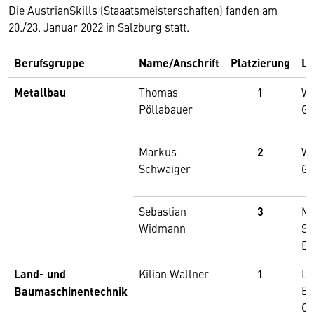
Die AustrianSkills (Staaatsmeisterschaften) fanden am
20./23. Januar 2022 in Salzburg statt.
Berufsgruppe
Name/Anschrift
Platzierung
Le
Metallbau
Thomas
1
Wi
Pöllabauer
Gm
Markus
2
Wi
Schwaiger
Gm
Sebastian
3
Me
Widmann
So
Bö
Land- und
Kilian Wallner
1
Li
Bi
Baumaschinentechnik
G