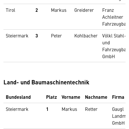
Tirol
2
Markus
Greiderer
Franz
Achleitner
Fahrzeugbau
Steiermark
3
Peter
Kohlbacher
Völkl Stahl-
und
Fahrzeugbau
GmbH
Land- und Baumaschinentechnik
Bundesland
Platz
Vorname
Nachname
Firma
Steiermark
1
Markus
Retter
Gaugl
Landma
GmbH &