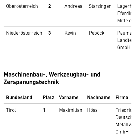
Oberösterreich
2
Andreas
Starzinger
Lagerha
Eferdin
Mitte e
Niederösterreich
3
Kevin
Peböck
Pauman
Landtec
GmbH & 
Maschinenbau-, Werkzeugbau- und
Zerspanungstechnik
Bundesland
Platz
Vorname
Nachname
Firma
Tirol
1
Maximilian
Höss
Friedrich
Deutsch
Metallwe
GmbH