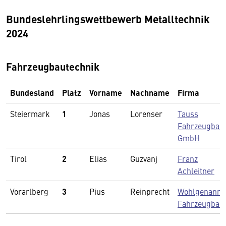
Bundeslehrlingswettbewerb Metalltechnik
2024
Fahrzeugbautechnik
Bundesland
Platz
Vorname
Nachname
Firma
Steiermark
1
Jonas
Lorenser
Tauss
Fahrzeugbau
GmbH
Tirol
2
Elias
Guzvanj
Franz
Achleitner
Vorarlberg
3
Pius
Reinprecht
Wohlgenannt
Fahrzeugbau