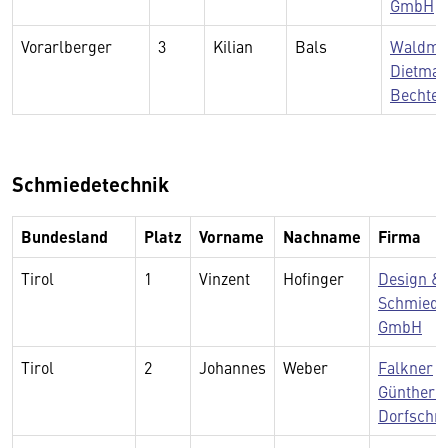
GmbH
Vorarlberger
3
Kilian
Bals
Waldmet
Dietmar
Bechter
Schmiedetechnik
Bundesland
Platz
Vorname
Nachname
Firma
Tirol
1
Vinzent
Hofinger
Design &
Schmiede
GmbH
Tirol
2
Johannes
Weber
Falkner
Günther -
Dorfschm