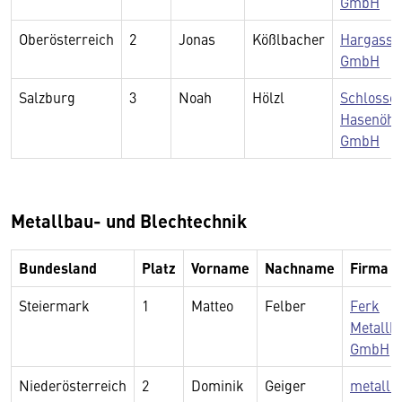
GmbH
Oberösterreich
2
Jonas
Kößlbacher
Hargassn
GmbH
Salzburg
3
Noah
Hölzl
Schlosser
Hasenöhr
GmbH
Metallbau- und Blechtechnik
Bundesland
Platz
Vorname
Nachname
Firma
Steiermark
1
Matteo
Felber
Ferk
Metallb
GmbH
Niederösterreich
2
Dominik
Geiger
metallP