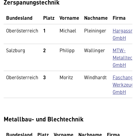
Zerspanungstechnik
Bundesland
Platz
Vorname
Nachname
Firma
Oberösterreich
1
Michael
Pleininger
Hargassne
GmbH
Salzburg
2
Philipp
Wallinger
MTW-
Metalltech
GmbH
Oberösterreich
3
Moritz
Windhardt
Faschang
Werkzeug
GmbH
Metallbau- und Blechtechnik
Bundesland
Platz
Vorname
Nachname
Firma