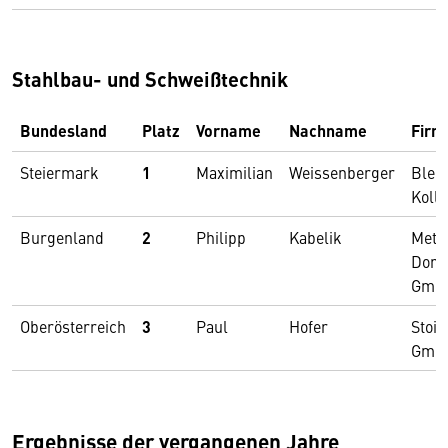
Stahlbau- und Schweißtechnik
Bundesland
Platz
Vorname
Nachname
Firm
Steiermark
1
Maximilian
Weissenberger
Blec
Koll
Burgenland
2
Philipp
Kabelik
Meta
Dorn
Gmb
Oberösterreich
3
Paul
Hofer
Stoib
Gmb
Ergebnisse der vergangenen Jahre