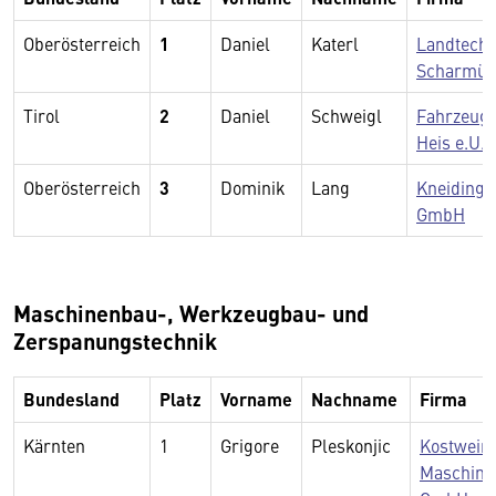
Oberösterreich
1
Daniel
Katerl
Landtechn
Scharmüll
Tirol
2
Daniel
Schweigl
Fahrzeug
Heis e.U.
Oberösterreich
3
Dominik
Lang
Kneidinge
GmbH
Maschinenbau-, Werkzeugbau- und
Zerspanungstechnik
Bundesland
Platz
Vorname
Nachname
Firma
Kärnten
1
Grigore
Pleskonjic
Kostwein
Maschine