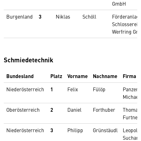
GmbH
Burgenland
3
Niklas
Schöll
Förderanlag
Schlosserei
Werfring G
Schmiedetechnik
Bundesland
Platz
Vorname
Nachname
Firma
Niederösterreich
1
Felix
Fülöp
Panzen
Michael
Oberösterreich
2
Daniel
Forthuber
Thomas
Furtner
Niederösterreich
3
Philipp
Grünstäudl
Leopold
Suchan