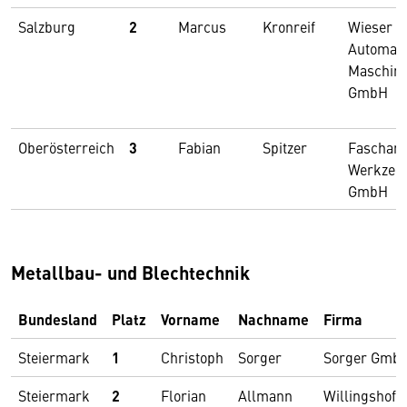
Salzburg
2
Marcus
Kronreif
Wieser
Automati
Maschin
GmbH
Oberösterreich
3
Fabian
Spitzer
Faschan
Werkzeu
GmbH
Metallbau- und Blechtechnik
Bundesland
Platz
Vorname
Nachname
Firma
Steiermark
1
Christoph
Sorger
Sorger Gmb
Steiermark
2
Florian
Allmann
Willingshofe