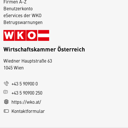
Firmen A-Z
Benutzerkonto
eServices der WKO
Betrugswarnungen
Wirtschaftskammer Österreich
Wiedner Hauptstraße 63
D
1045 Wien
i
e
+43 5 90900 0
s
e
+43 5 90900 250
S
https://wko.at/
e
Kontaktformular
it
e