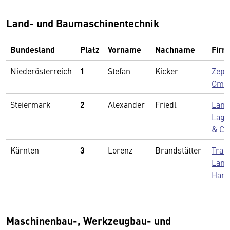
Land- und Baumaschinentechnik
Bundesland
Platz
Vorname
Nachname
Firm
Niederösterreich
1
Stefan
Kicker
Zepp
Gmb
Steiermark
2
Alexander
Friedl
Land
Lage
& Co
Kärnten
3
Lorenz
Brandstätter
Trak
Land
Haral
Maschinenbau-, Werkzeugbau- und