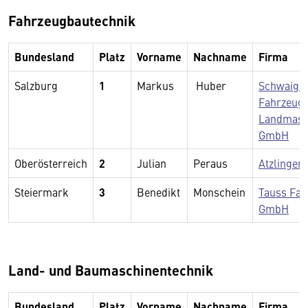
Fahrzeugbautechnik
Bundesland
Platz
Vorname
Nachname
Firma
Salzburg
1
Markus
Huber
Schwaigho
Fahrzeug-
Landmasc
GmbH
Oberösterreich
2
Julian
Peraus
Atzlinger
Steiermark
3
Benedikt
Monschein
Tauss Fa
GmbH
Land- und Baumaschinentechnik
Bundesland
Platz
Vorname
Nachname
Firma