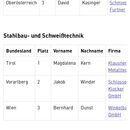
Oberösterreich
3
David
Kasinger
Schmiede
Furtner
Stahlbau- und Schweißtechnik
Bundesland
Platz
Vorname
Nachname
Firma
Tirol
1
Magdalena
Kern
Klausner
Metalltech
Vorarlberg
2
Jakob
Winder
Schlossere
Klocker
GmbH
Wien
3
Bernhard
Dunst
Winkelbau
GmbH