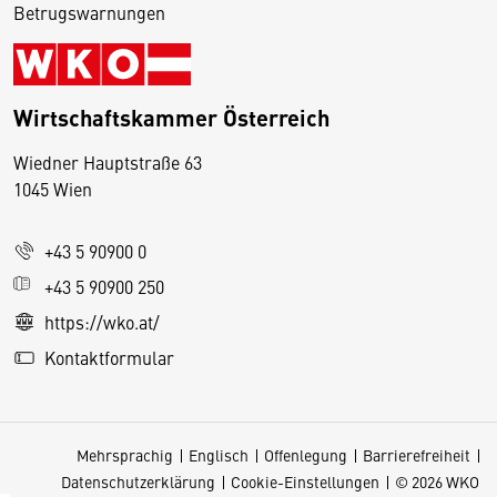
Betrugswarnungen
Wirtschaftskammer Österreich
Wiedner Hauptstraße 63
D
1045 Wien
i
e
+43 5 90900 0
s
e
+43 5 90900 250
S
https://wko.at/
e
Kontaktformular
it
e
v
Mehrsprachig
Englisch
Offenlegung
Barrierefreiheit
e
Datenschutzerklärung
Cookie-Einstellungen
© 2026 WKO
r