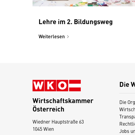
Lehre im 2. Bildungsweg
Weiterlesen
Die 
Wirtschaftskammer
Die Org
Österreich
Wirtsc
D
Transp
Wiedner Hauptstraße 63
i
Rechtl
1045 Wien
Jobs u
e