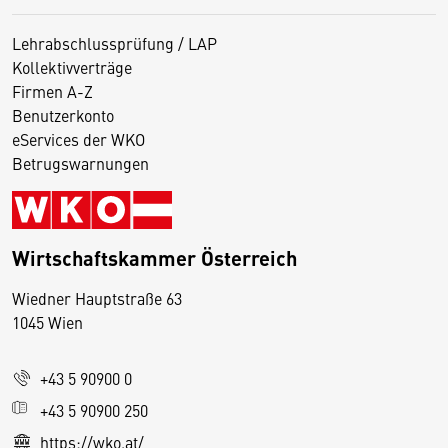
Lehrabschlussprüfung / LAP
Kollektivverträge
Firmen A-Z
Benutzerkonto
eServices der WKO
Betrugswarnungen
Wirtschaftskammer Österreich
Wiedner Hauptstraße 63
D
1045 Wien
i
e
+43 5 90900 0
s
e
+43 5 90900 250
S
https://wko.at/