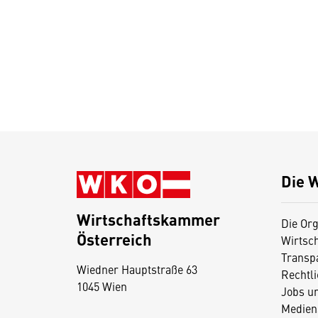
Die 
Wirtschaftskammer
Die Org
Österreich
Wirtsc
D
Transp
Wiedner Hauptstraße 63
i
Rechtl
1045 Wien
Jobs u
e
Medien
s