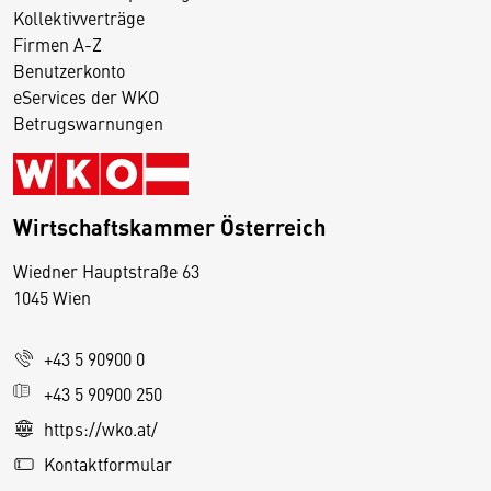
Kollektivverträge
Firmen A-Z
Benutzerkonto
eServices der WKO
Betrugswarnungen
Wirtschaftskammer Österreich
Wiedner Hauptstraße 63
D
1045 Wien
i
e
+43 5 90900 0
s
e
+43 5 90900 250
S
https://wko.at/
e
Kontaktformular
it