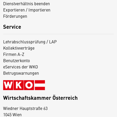
Dienstverhältnis beenden
Exportieren / Importieren
Förderungen
Service
Lehrabschlussprüfung / LAP
Kollektivverträge
Firmen A-Z
Benutzerkonto
eServices der WKO
Betrugswarnungen
Wirtschaftskammer Österreich
Wiedner Hauptstraße 63
D
1045 Wien
i