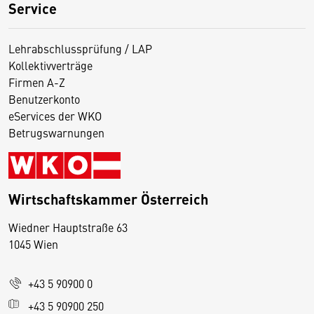
Service
Lehrabschlussprüfung / LAP
Kollektivverträge
Firmen A-Z
Benutzerkonto
eServices der WKO
Betrugswarnungen
Wirtschaftskammer Österreich
Wiedner Hauptstraße 63
D
1045 Wien
i
e
+43 5 90900 0
s
e
+43 5 90900 250