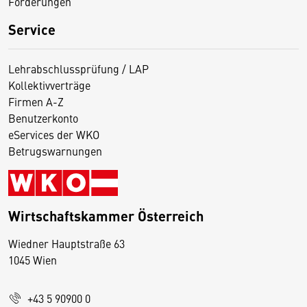
Förderungen
Service
Lehrabschlussprüfung / LAP
Kollektivverträge
Firmen A-Z
Benutzerkonto
eServices der WKO
Betrugswarnungen
Wirtschaftskammer Österreich
Wiedner Hauptstraße 63
D
1045 Wien
i
e
+43 5 90900 0
s