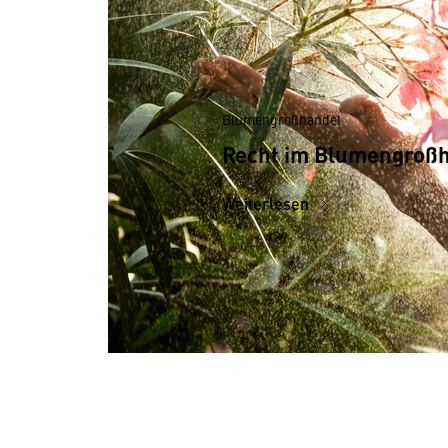
Blumengroßhandel
Recht im Blumengroß­
Weiterlesen