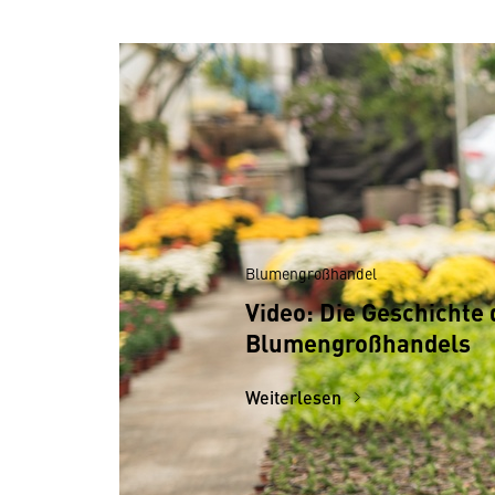
Blumengroßhandel
Video: Die Geschichte 
Blumengroßhandels
Weiterlesen