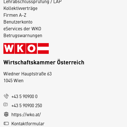
Lehrabschlussprüfung / LAP
Kollektivverträge
Firmen A-Z
Benutzerkonto
eServices der WKO
Betrugswarnungen
Wirtschaftskammer Österreich
Wiedner Hauptstraße 63
D
1045 Wien
i
e
+43 5 90900 0
s
e
+43 5 90900 250
S
https://wko.at/
e
Kontaktformular