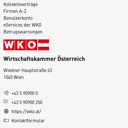
Kollektivverträge
Firmen A-Z
Benutzerkonto
eServices der WKO
Betrugswarnungen
Wirtschaftskammer Österreich
Wiedner Hauptstraße 63
D
1045 Wien
i
e
+43 5 90900 0
s
e
+43 5 90900 250
S
https://wko.at/
e
Kontaktformular
it