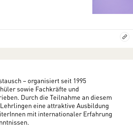
s­tausch − orga­ni­siert seit 1995
chüler sowie Fach­kräfte und
rieben. Durch die Teilnahme an diesem
Lehrlingen eine attraktive Ausbildung
terInnen mit internationaler Erfahrung
nntnissen.