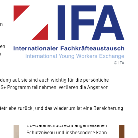
en
Wir benötigen Ihre
Zustimmung
nen
i
Hier würden wir Ihnen gerne einen
© IFA
externen Inhalt anzeigen. Dafür
benötigen wir allerdings Ihre
ung auf, sie sind auch wichtig für die persön­liche
Zustimmung, da Ihr Browser
US+ Programm teil­nehmen, verlieren die Angst vor
personenbezogene technische Daten
zu Geräten und Nutzerverhalten
mitunter mit US-amerikanischen
 Betriebe zurück, und das wiederum ist eine Bereicherung
Anbietern austauscht.
Diese Daten unterliegen keinem dem
EU-Datenschutzrecht angemessenen
Schutzniveau und insbesondere kann