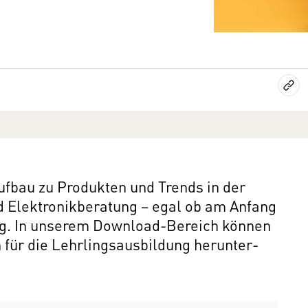
fbau zu Produkten und Trends in der
d Elektronikberatung − egal ob am Anfang
g. In unserem Down­load-Bereich können
 für die Lehr­lings­aus­bil­dung herun­ter­