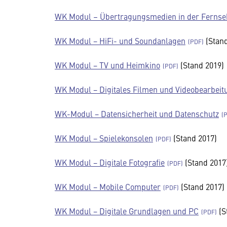
WK Modul – Übertragungsmedien in der Fernse
WK Modul − HiFi- und Sound­an­lagen
(Stand
WK Modul − TV und Heim­kino
(Stand 2019)
WK Modul − Digi­tales Filmen und Video­be­ar­bei­
WK-Modul − Daten­si­cher­heit und Datenschutz
WK Modul − Spie­l­ekon­solen
(Stand 2017)
WK Modul − Digi­tale Foto­grafie
(Stand 2017
WK Modul − Mobile Computer
(Stand 2017)
WK Modul − Digi­tale Grund­lagen und PC
(S