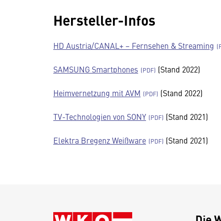
Hersteller-Infos
HD Austria/CANAL+ – Fern­sehen & Strea­ming
SAMSUNG Smart­phones
(Stand 2022)
Heim­ver­net­zung mit AVM
(Stand 2022)
TV-Tech­no­lo­gien von SONY
(Stand 2021)
Elektra Bregenz Weißware
(Stand 2021)
Die 