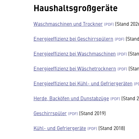
Haushaltsgroßgeräte
Wasch­ma­schinen und Trockner
(Stand 202
Ener­gie­ef­fi­zienz bei Geschirr­spü­lern
(Stand
Ener­gie­ef­fi­zienz bei Wasch­ma­schinen
(Stan
Ener­gie­ef­fi­zienz bei Wäsche­trock­nern
(Stan
Ener­gie­ef­fi­zienz bei Kühl- und Gefrier­ge­räten
Herde, Back­öfen und Dunst­ab­züge
(Stand 2
Geschirr­spüler
(Stand 2019)
Kühl- und Gefrier­ge­räte
(Stand 2018)