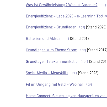
Was ist Gewährleistung? Was ist Garantie?
Ener­gie­ef­fi­zienz − Label2020 - e-Learning Tool
Ener­gie­ef­fi­zienz – Grund­lagen
(Stand 2020)
Batte­rien und Akkus
(Stand 2017)
Grund­lagen zum Thema Strom
(Stand 2017
Grundlagen Telekommunikation
(Stand 201
Social Media – Metas­kills
(Stand 2023)
Fit im Umgang mit Geld − Webinar
Home Connect: Steuerung von Hausgeräten von 