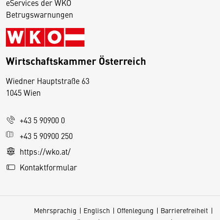
eServices der WKO
Betrugswarnungen
Wirtschaftskammer Österreich
Wiedner Hauptstraße 63
D
1045 Wien
i
e
+43 5 90900 0
s
e
+43 5 90900 250
S
https://wko.at/
e
Kontaktformular
it
e
v
Mehrsprachig
Englisch
Offenlegung
Barrierefreiheit
e