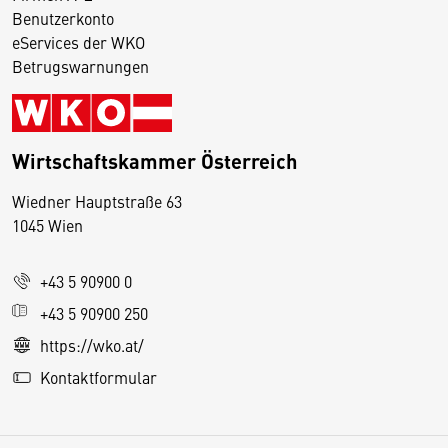
Benutzerkonto
eServices der WKO
Betrugswarnungen
Wirtschaftskammer Österreich
Wiedner Hauptstraße 63
D
1045 Wien
i
e
+43 5 90900 0
s
e
+43 5 90900 250
S
https://wko.at/
e
Kontaktformular
it
e