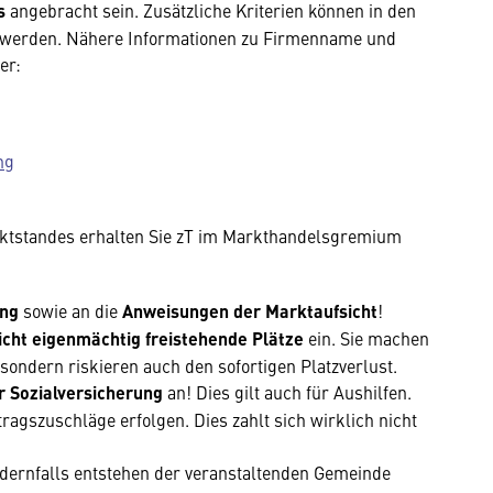
es
angebracht sein. Zusätzliche Kriterien können in den
 werden. Nähere Informationen zu Firmenname und
er:
ng
rktstandes erhalten Sie zT im Markthandelsgremium
ng
sowie an die
Anweisungen der Markt­aufsicht
!
icht eigenmächtig freistehende Plätze
ein. Sie machen
 sondern riskieren auch den sofortigen Platzverlust.
r Sozialversicherung
an! Dies gilt auch für Aus­hilfen.
agszuschläge erfolgen. Dies zahlt sich wirklich nicht
ndernfalls entstehen der veranstaltenden Gemeinde