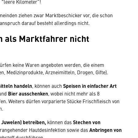
 "leere Kilometer“!
emeinden ziehen zwar Marktbeschicker vor, die schon
sanspruch darauf besteht allerdings nicht.
h als Marktfahrer nicht
dürfen keine Waren angeboten werden, die einem
n, Medizinprodukte, Arzneimitteln, Drogen, Gifte).
itteln handeln
, können auch
Speisen in einfacher Art
und
Bier ausschenken
, wobei nicht mehr als 8
en. Weiters dürfen vorparierte Stücke Frischfleisch von
n.
 Juwelen) betreiben,
können das
Stechen von
orangehender Hautdesinfektion sowie das
Anbringen von
ebstoff durchführen.