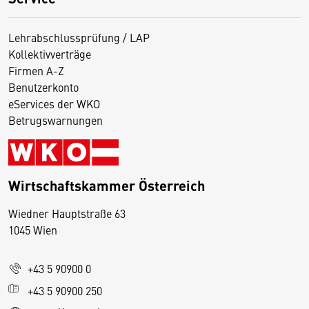
Lehrabschlussprüfung / LAP
Kollektivverträge
Firmen A-Z
Benutzerkonto
eServices der WKO
Betrugswarnungen
Wirtschaftskammer Österreich
Wiedner Hauptstraße 63
D
1045 Wien
i
e
+43 5 90900 0
s
e
+43 5 90900 250