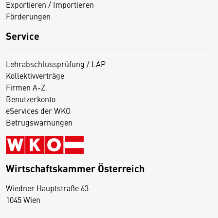
Exportieren / Importieren
Förderungen
Service
Lehrabschlussprüfung / LAP
Kollektivverträge
Firmen A-Z
Benutzerkonto
eServices der WKO
Betrugswarnungen
Wirtschaftskammer Österreich
Wiedner Hauptstraße 63
D
1045 Wien
i
e