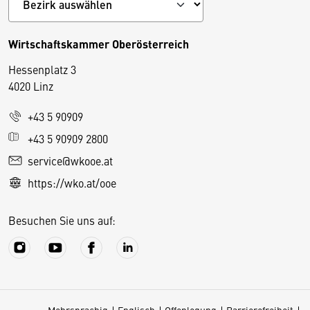
Wirtschaftskammer Oberösterreich
Hessenplatz 3
4020 Linz
+43 5 90909
D
+43 5 90909 2800
i
service@wkooe.at
e
https://wko.at/ooe
s
e
Besuchen Sie uns auf:
S
e
it
e
v
Mehrsprachig
Englisch
Offenlegung
Barrierefreiheit