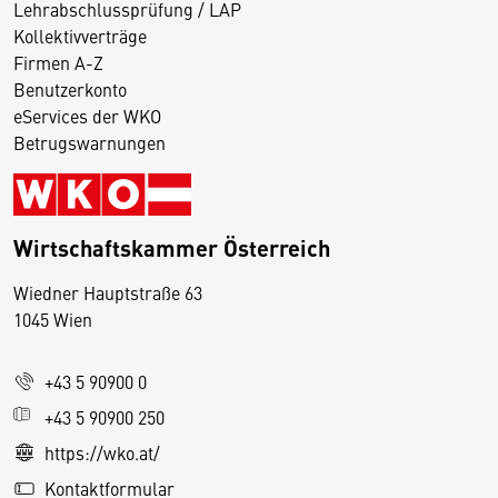
Lehrabschlussprüfung / LAP
Kollektivverträge
Firmen A-Z
Benutzerkonto
eServices der WKO
Betrugswarnungen
Wirtschaftskammer Österreich
Wiedner Hauptstraße 63
D
1045 Wien
i
e
+43 5 90900 0
s
e
+43 5 90900 250
S
https://wko.at/
e
Kontaktformular