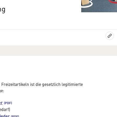
ng
zeitartikeln ist die gesetzlich legitimierte
ge:
er
edarf)
ieder