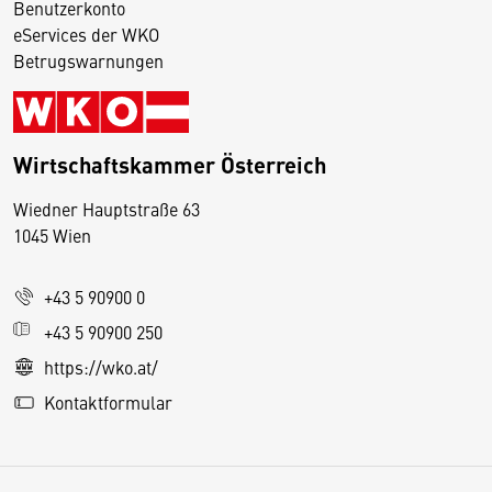
Benutzerkonto
eServices der WKO
Betrugswarnungen
Wirtschaftskammer Österreich
Wiedner Hauptstraße 63
D
1045 Wien
i
e
+43 5 90900 0
s
e
+43 5 90900 250
S
https://wko.at/
e
Kontaktformular
it
e
v