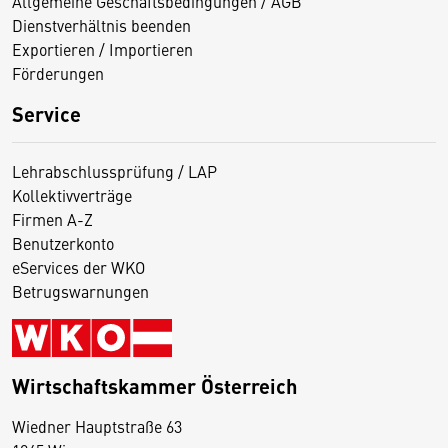
Allgemeine Geschäftsbedingungen / AGB
Dienstverhältnis beenden
Exportieren / Importieren
Förderungen
Service
Lehrabschlussprüfung / LAP
Kollektivverträge
Firmen A-Z
Benutzerkonto
eServices der WKO
Betrugswarnungen
Wirtschaftskammer Österreich
Wiedner Hauptstraße 63
D