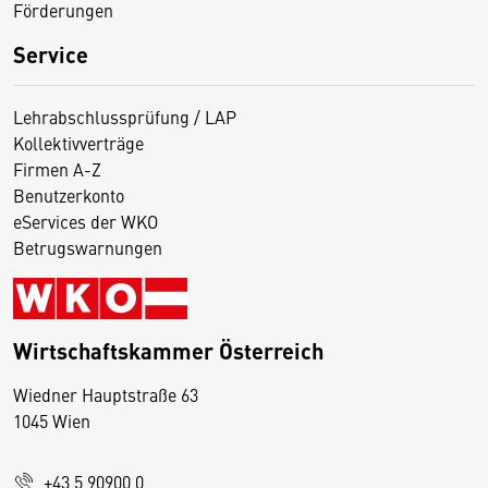
Förderungen
Service
Lehrabschlussprüfung / LAP
Kollektivverträge
Firmen A-Z
Benutzerkonto
eServices der WKO
Betrugswarnungen
Wirtschaftskammer Österreich
Wiedner Hauptstraße 63
D
1045 Wien
i
e
+43 5 90900 0
s