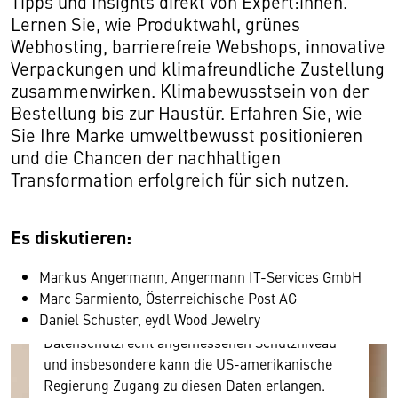
Tipps und Insights direkt von Expert:innen.
Lernen Sie, wie Produktwahl, grünes
Webhosting, barrierefreie Webshops, innovative
Verpackungen und klimafreundliche Zustellung
zusammenwirken. Klimabewusstsein von der
Bestellung bis zur Haustür. Erfahren Sie, wie
Sie Ihre Marke umweltbewusst positionieren
Wir benötigen Ihre Zustimmung
und die Chancen der nachhaltigen
Transformation erfolgreich für sich nutzen.
Hier würden wir Ihnen gerne einen externen
Inhalt anzeigen. Dafür benötigen wir allerdings
Es diskutieren:
Ihre Zustimmung, da Ihr Browser
personenbezogene technische Daten zu Geräten
Markus Angermann, Angermann IT-Services GmbH
und Nutzerverhalten mitunter mit US-
Marc Sarmiento, Österreichische Post AG
amerikanischen Anbietern austauscht.
Daniel Schuster, eydl Wood Jewelry
Diese Daten unterliegen keinem dem EU-
Datenschutzrecht angemessenen Schutzniveau
und insbesondere kann die US-amerikanische
Regierung Zugang zu diesen Daten erlangen.