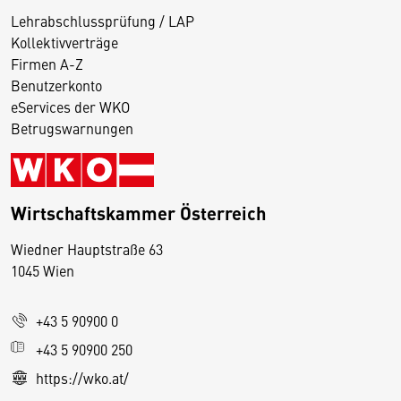
Lehrabschlussprüfung / LAP
Kollektivverträge
Firmen A-Z
Benutzerkonto
eServices der WKO
Betrugswarnungen
Wirtschaftskammer Österreich
Wiedner Hauptstraße 63
D
1045 Wien
i
e
+43 5 90900 0
s
e
+43 5 90900 250
S
https://wko.at/
e