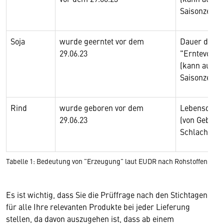
Saisonzeitra
Soja
wurde geerntet vor dem
Dauer der
29.06.23
"Erntevorgä
(kann auch
Saisonzeitra
Rind
wurde geboren vor dem
Lebensdauer
29.06.23
(von Geburt 
Schlachtung
Tabelle 1: Bedeutung von "Erzeugung" laut EUDR nach Rohstoffen
Es ist wichtig, dass Sie die Prüffrage nach den Stichtagen
für alle Ihre relevanten Produkte bei jeder Lieferung
stellen, da davon auszugehen ist, dass ab einem