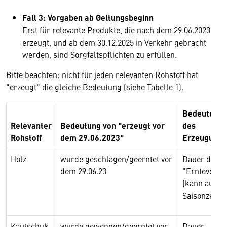
Fall 3: Vorgaben ab Geltungsbeginn
Erst für relevante Produkte, die nach dem 29.06.2023
erzeugt, und ab dem 30.12.2025 in Verkehr gebracht
werden, sind Sorgfaltspflichten zu erfüllen.
Bitte beachten: nicht für jeden relevanten Rohstoff hat
"erzeugt" die gleiche Bedeutung (siehe Tabelle 1).
Bedeutung 
Relevanter
Bedeutung von "erzeugt vor
des
Rohstoff
dem 29.06.2023"
Erzeugungs
Holz
wurde geschlagen/geerntet vor
Dauer der
dem 29.06.23
"Erntevorgä
(kann auch
Saisonzeitra
Kautschuk
wurde gewonnen/geerntet vor
Dauer