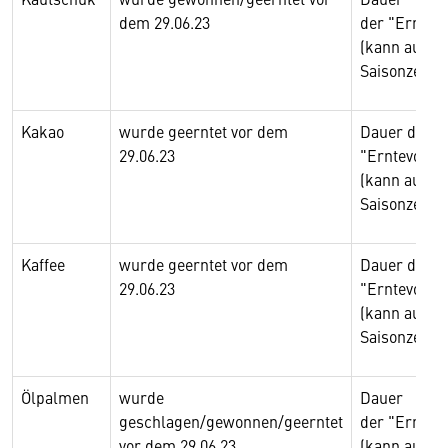
dem 29.06.23
der "Erntev
(kann auch
Saisonzeitra
Kakao
wurde geerntet vor dem
Dauer der
29.06.23
"Erntevorgä
(kann auch
Saisonzeitra
Kaffee
wurde geerntet vor dem
Dauer der
29.06.23
"Erntevorgä
(kann auch
Saisonzeitra
Ölpalmen
wurde
Dauer
geschlagen/gewonnen/geerntet
der "Erntev
vor dem 29.06.23
(kann auch