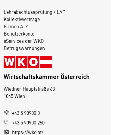
Lehrabschlussprüfung / LAP
Kollektivverträge
Firmen A-Z
Benutzerkonto
eServices der WKO
Betrugswarnungen
Wirtschaftskammer Österreich
Wiedner Hauptstraße 63
1045 Wien
D
i
+43 5 90900 0
e
s
+43 5 90900 250
e
https://wko.at/