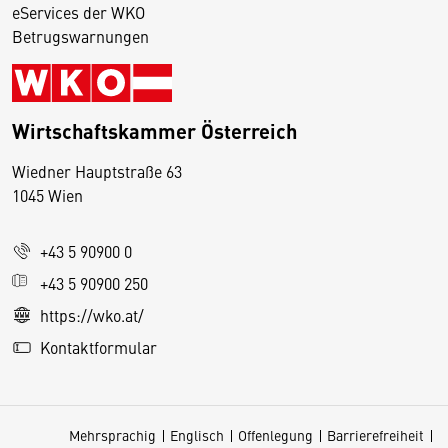
eServices der WKO
Betrugswarnungen
Wirtschaftskammer Österreich
Wiedner Hauptstraße 63
D
1045 Wien
i
e
+43 5 90900 0
s
e
+43 5 90900 250
S
https://wko.at/
e
Kontaktformular
it
e
v
Mehrsprachig
Englisch
Offenlegung
Barrierefreiheit
e