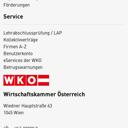
Förderungen
Service
Lehrabschlussprüfung / LAP
Kollektivverträge
Firmen A-Z
Benutzerkonto
eServices der WKO
Betrugswarnungen
Wirtschaftskammer Österreich
Wiedner Hauptstraße 63
D
1045 Wien
i
e