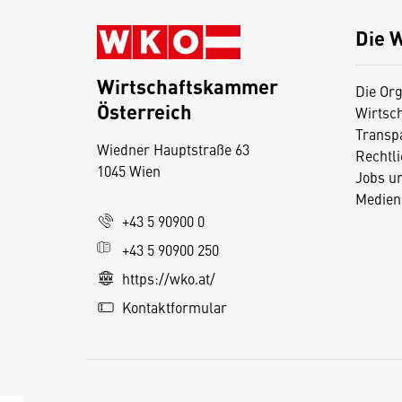
Die 
Wirtschaftskammer
Die Org
Österreich
Wirtsc
D
Transp
Wiedner Hauptstraße 63
i
Rechtl
1045 Wien
Jobs u
e
Medien
s
+43 5 90900 0
e
+43 5 90900 250
S
e
https://wko.at/
it
Kontaktformular
e
v
e
r