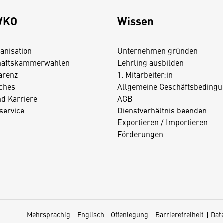
WKO
Wissen
anisation
Unternehmen gründen
haftskammerwahlen
Lehrling ausbilden
arenz
1. Mitarbeiter:in
iches
Allgemeine Geschäftsbedingu
nd Karriere
AGB
service
Dienstverhältnis beenden
Exportieren / Importieren
Förderungen
Mehrsprachig
Englisch
Offenlegung
Barrierefreiheit
Dat