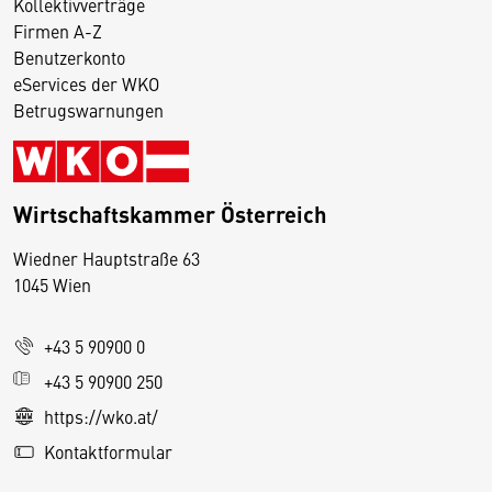
Kollektivverträge
Firmen A-Z
Benutzerkonto
eServices der WKO
Betrugswarnungen
Wirtschaftskammer Österreich
Wiedner Hauptstraße 63
D
1045 Wien
i
e
+43 5 90900 0
s
e
+43 5 90900 250
S
https://wko.at/
e
Kontaktformular
it