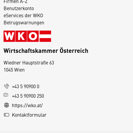
Firmen A-Z
Benutzerkonto
eServices der WKO
Betrugswarnungen
Wirtschaftskammer Österreich
Wiedner Hauptstraße 63
D
1045 Wien
i
e
+43 5 90900 0
s
e
+43 5 90900 250
S
https://wko.at/
e
Kontaktformular
it
e