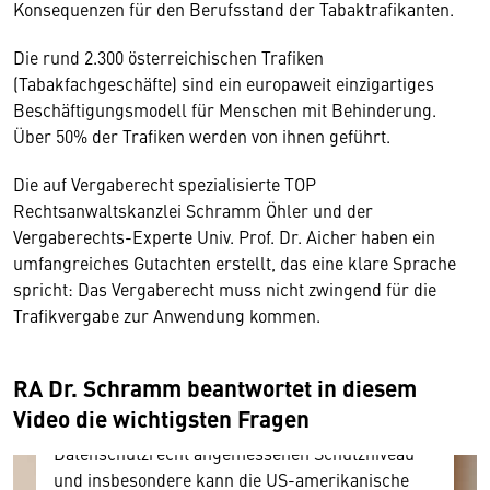
Konsequenzen für den Berufsstand der Tabaktrafikanten.
Die rund 2.300 österreichischen Trafiken
(Tabakfachgeschäfte) sind ein europaweit einzigartiges
Beschäftigungsmodell für Menschen mit Behinderung.
Über 50% der Trafiken werden von ihnen geführt.
Die auf Vergaberecht spezialisierte TOP
Rechtsanwaltskanzlei Schramm Öhler und der
Wir benötigen Ihre Zustimmung
Vergaberechts-Experte Univ. Prof. Dr. Aicher haben ein
umfangreiches Gutachten erstellt, das eine klare Sprache
Hier würden wir Ihnen gerne einen externen
spricht: Das Vergaberecht muss nicht zwingend für die
Inhalt anzeigen. Dafür benötigen wir allerdings
Trafikvergabe zur Anwendung kommen.
Ihre Zustimmung, da Ihr Browser
personenbezogene technische Daten zu Geräten
und Nutzerverhalten mitunter mit US-
RA Dr. Schramm beantwortet in diesem
amerikanischen Anbietern austauscht.
Video die wichtigsten Fragen
Diese Daten unterliegen keinem dem EU-
Datenschutzrecht angemessenen Schutzniveau
und insbesondere kann die US-amerikanische