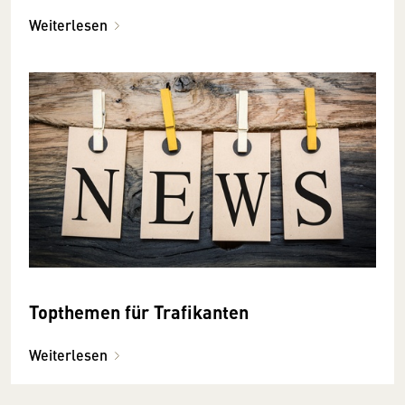
Tabakfachhändlerverbandes
wiedergewählt
Weiterlesen
Topthemen für Trafikanten
Weiterlesen