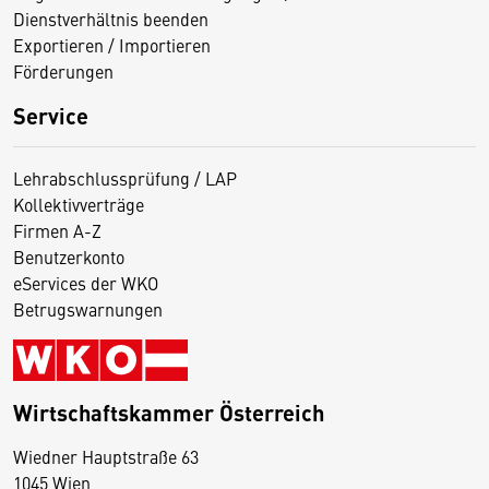
Dienstverhältnis beenden
Exportieren / Importieren
Förderungen
Service
Lehrabschlussprüfung / LAP
Kollektivverträge
Firmen A-Z
Benutzerkonto
eServices der WKO
Betrugswarnungen
Wirtschaftskammer Österreich
Wiedner Hauptstraße 63
D
1045 Wien