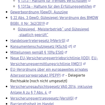
§ 1313 - Haftung für fremdes Verschulden
§ 1313a - Haftung für den Erfüllungsgehilfen
Gewerbeordnung (GewO): Auszüge
§ 22 Abs. 3 GewO: Gütesiegel-Verordnung des BMDW
BGBl. II Nr. 362/2019
Gütesiegel „Meisterbetrieb“ und Gütesiegel
„staatlich geprüft“
Handelsvertretergesetz (HVertrG)
Konsumentenschutzgesetz (KSchG
)
Mitteilungen gemäß § 109a EStG
Neue EU-Versicherungsvertriebsrichtlinie (IDD)
,
EU-
Versicherungsvermittlungsrichtlinie (IMD1)
EU-Verordnung über ein europaweites privates
Altersvorsorgeprodukt (PEPP)
- Delegierte
Rechtsakte (noch nicht umgesetzt)
Versicherungsaufsichtsgesetz VAG 2016, inklusive
Anlage A zu § 7 Abs. 4
Versicherungsvertragsgesetz (VersVG)
Barrierefreiheit im Handel