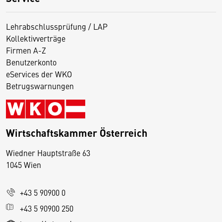
Lehrabschlussprüfung / LAP
Kollektivverträge
Firmen A-Z
Benutzerkonto
eServices der WKO
Betrugswarnungen
Wirtschaftskammer Österreich
Wiedner Hauptstraße 63
D
1045 Wien
i
e
+43 5 90900 0
s
e
+43 5 90900 250
S